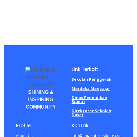
Link Terkait
Sekolah Penggerak
Merdeka Mengajar
SHINING &
Dinas Pendidikan
INSPIRING
Sumut
COMMUNITY
Direktorat Sekolah
Dasar
Profile
Kontak
About Us
Info@smakatoliksibolga.sc