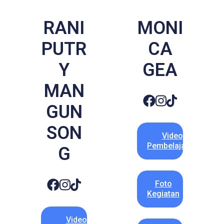
RANI
MONI
PUTR
CA
Y
GEA
MAN
GUN
SON
Video
Pembelajaran
G
Foto
Kegiatan
Video