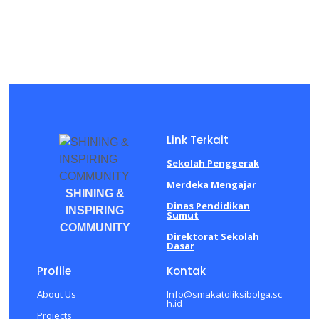
Link Terkait
Sekolah Penggerak
Merdeka Mengajar
SHINING &
Dinas Pendidikan
INSPIRING
Sumut
COMMUNITY
Direktorat Sekolah
Dasar
Profile
Kontak
About Us
Info@smakatoliksibolga.sc
h.id
Projects